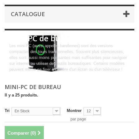
CATALOGUE
Mini-PC de bureau
Les mini-PC (aussi appelés barebones) sont des versions
compactes des tours traditionnelles. Souvent plus silencieuses,
elles sont aussi moins puissantes mais suffisantes pour naviguer
sur internet ou utiliser des outils bureautiques. Certains modèles
peuvent même se fixer à l'arrière d'un écran ou d'un téléviseur !
MINI-PC DE BUREAU
Il y a 25 produits.
Tri
Montrer
En Stock
12
par page
Comparer (
0
)