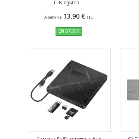
C Kingston...
13,90 €
À partir de
TTC
EN STOCK