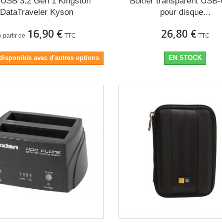
USB 3.2 Gen 1 Kingston
Boitier transparent USB-
DataTraveler Kyson
pour disque...
16,90 €
26,80 €
À partir de
TTC
TTC
disponible avec d'autres options
EN STOCK