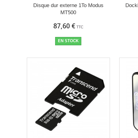
Disque dur externe 1To Modus
Docki
MT500
87,60 €
TTC
EN STOCK