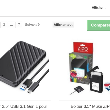
Afficher :
3
...
7
Suivant
Afficher tout
Comparer
er 2,5" USB 3.1 Gen 1 pour
Boitier 3,5" Mukii ZI