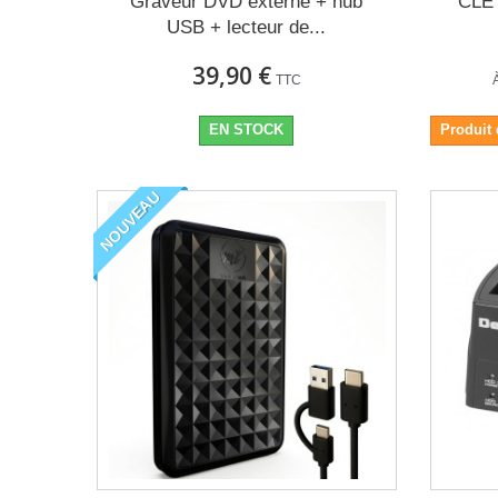
Graveur DVD externe + hub
CLE 
USB + lecteur de...
39,90 €
TTC
EN STOCK
Produit 
NOUVEAU