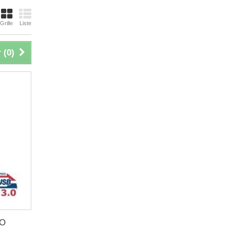
Grille
Liste
 (
0
)
PO