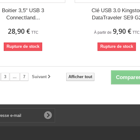
Boitier 3,5" USB 3
Clé USB 3.0 Kingsto
Connectland...
DataTraveler SE9 G
28,90 €
9,90 €
TTC
À partir de
TTC
Rupture de stock
Rupture de stock
3
...
7
Suivant
Afficher tout
Comparer