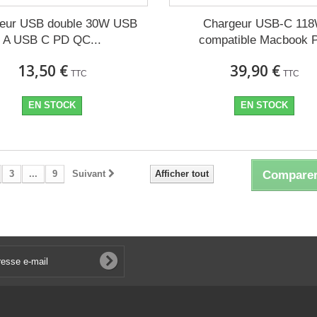
eur USB double 30W USB
Chargeur USB-C 11
A USB C PD QC...
compatible Macbook 
13,50 €
39,90 €
TTC
TTC
EN STOCK
EN STOCK
3
...
9
Suivant
Afficher tout
Comparer