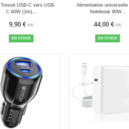
 Tressé USB-C vers USB-
Alimentation universelle
C 60W (2m)...
Notebook 90W...
9,90 €
44,00 €
TTC
TTC
EN STOCK
EN STOCK