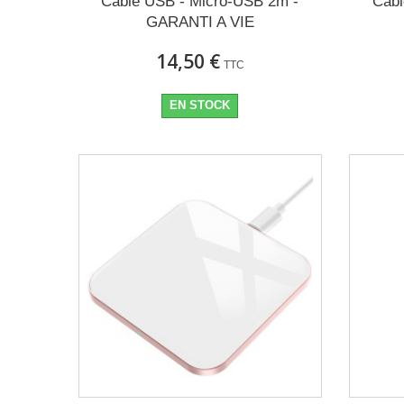
Câble USB - Micro-USB 2m -
Câbl
GARANTI A VIE
14,50 €
TTC
EN STOCK