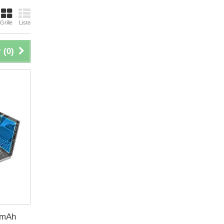
Grille
Liste
 (
0
)
0 mAh