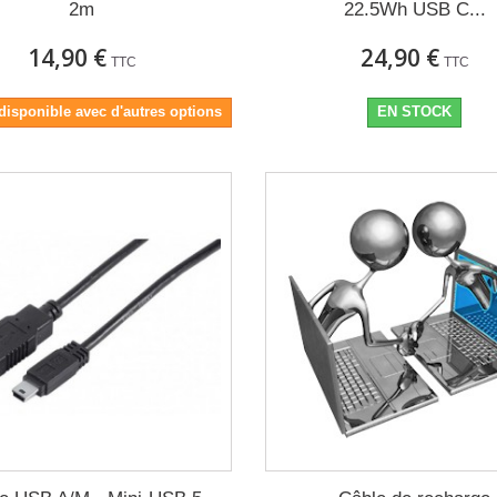
2m
22.5Wh USB C...
14,90 €
24,90 €
TTC
TTC
disponible avec d'autres options
EN STOCK