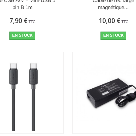
e USB A/M - Mini-USB 5
Câble de recharge
pin B 1m
magnétique...
7,90 €
10,00 €
TTC
TTC
EN STOCK
EN STOCK