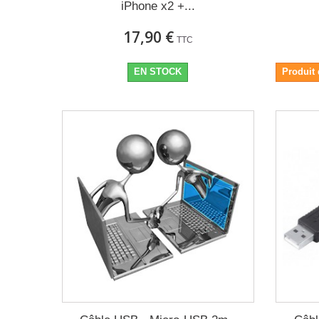
iPhone x2 +...
17,90 €
TTC
EN STOCK
Produit 