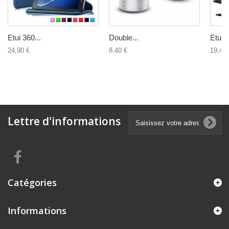
Etui 360...
Double...
Etui 3
24,90 €
8,40 €
19,40 
Lettre d'informations
Catégories
Informations