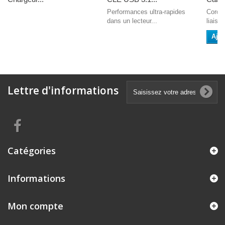
Performances ultra-rapides
Cordon
dans un lecteur...
liaiso
Ajou
Lettre d'informations
Catégories
Informations
Mon compte