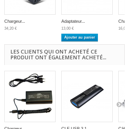
Chargeur...
Adaptateur...
Charg
34,20 €
13,00 €
16,00 
Ajouter au panier
LES CLIENTS QUI ONT ACHETÉ CE
PRODUIT ONT ÉGALEMENT ACHETÉ...
Chargeur...
CLE USB 3.1...
Câble