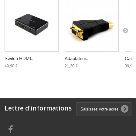
Switch HDMI...
Adaptateur...
Câble
49,90 €
21,30 €
39,90 
Lettre d'informations