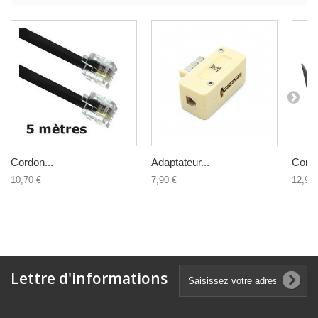
Cordon...
Adaptateur...
Cordo
10,70 €
7,90 €
12,90 
Lettre d'informations