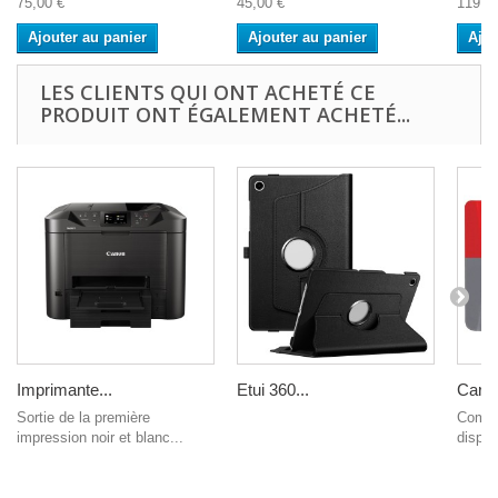
75,00 €
45,00 €
119,0
Ajouter au panier
Ajouter au panier
Ajou
LES CLIENTS QUI ONT ACHETÉ CE
PRODUIT ONT ÉGALEMENT ACHETÉ...
Imprimante...
Etui 360...
Carte.
Sortie de la première
Compa
impression noir et blanc...
dispos