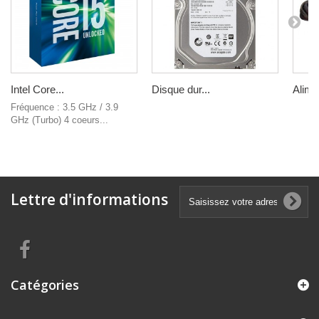
Intel Core...
Disque dur...
Alimen
Fréquence : 3.5 GHz / 3.9
GHz (Turbo) 4 coeurs...
Lettre d'informations
Catégories