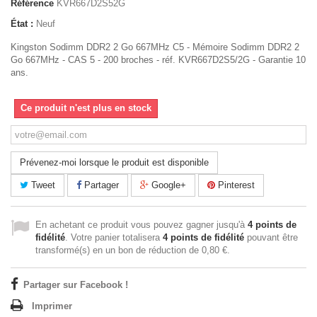
Référence
KVR667D2S52G
État :
Neuf
Kingston Sodimm DDR2 2 Go 667MHz C5 - Mémoire Sodimm DDR2 2
Go 667MHz - CAS 5 - 200 broches - réf. KVR667D2S5/2G - Garantie 10
ans.
Ce produit n'est plus en stock
Prévenez-moi lorsque le produit est disponible
Tweet
Partager
Google+
Pinterest
En achetant ce produit vous pouvez gagner jusqu'à
4
points de
fidélité
. Votre panier totalisera
4
points de fidélité
pouvant être
transformé(s) en un bon de réduction de
0,80 €
.
Partager sur Facebook !
Imprimer