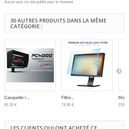
Aucun avis n'a été publié pour le moment.
30 AUTRES PRODUITS DANS LA MÊME
CATÉGORIE :
Casquette /...
Filtre...
Monit
91,20 €
74,90 €
210,0
LES CLIENTS QUI ONT ACHETÉ CE