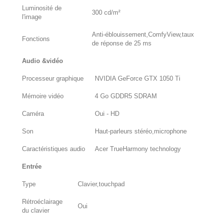
Luminosité de
300 cd/m²
l'image
Anti-éblouissement,ComfyView,taux
Fonctions
de réponse de 25 ms
Audio &vidéo
Processeur graphique
NVIDIA GeForce GTX 1050 Ti
Mémoire vidéo
4 Go GDDR5 SDRAM
Caméra
Oui - HD
Son
Haut-parleurs stéréo,microphone
Caractéristiques audio
Acer TrueHarmony technology
Entrée
Type
Clavier,touchpad
Rétroéclairage
Oui
du clavier