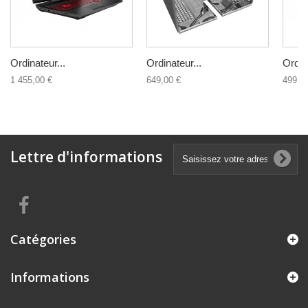
Ordinateur...
Ordinateur...
Ordina
1 455,00 €
649,00 €
499,0
Lettre d'informations
Catégories
Informations