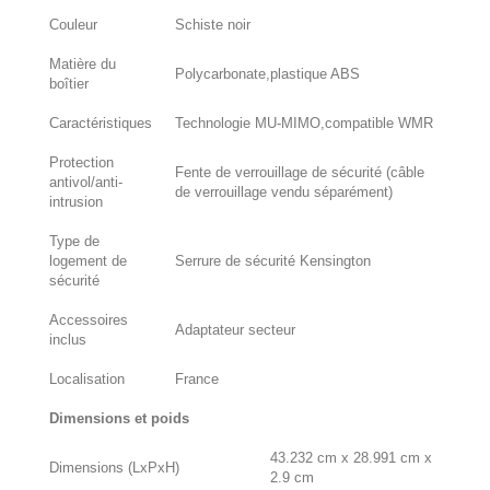
Couleur
Schiste noir
Matière du
Polycarbonate,plastique ABS
boîtier
Caractéristiques
Technologie MU-MIMO,compatible WMR
Protection
Fente de verrouillage de sécurité (câble
antivol/anti-
de verrouillage vendu séparément)
intrusion
Type de
logement de
Serrure de sécurité Kensington
sécurité
Accessoires
Adaptateur secteur
inclus
Localisation
France
Dimensions et poids
43.232 cm x 28.991 cm x
Dimensions (LxPxH)
2.9 cm