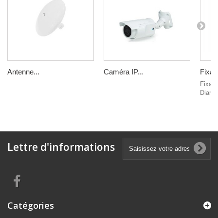
Antenne...
Caméra IP...
Fixati
Fixati
Diamè
Lettre d'informations
Catégories