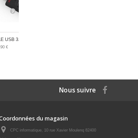
E USB 3.0...
Docking...
Boitier en..
,90 €
60,90 €
50,70 €
Nous suivre
Coordonnées du magasin
CPC informatique, 10 rue Xavier Moulenq 82400