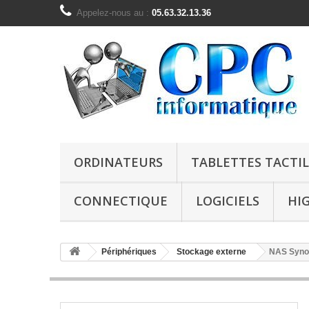
Appelez-nous au :
05.63.32.13.36
ORDINATEURS
TABLETTES TACTIL
CONNECTIQUE
LOGICIELS
HI
Périphériques
Stockage externe
NAS Syno