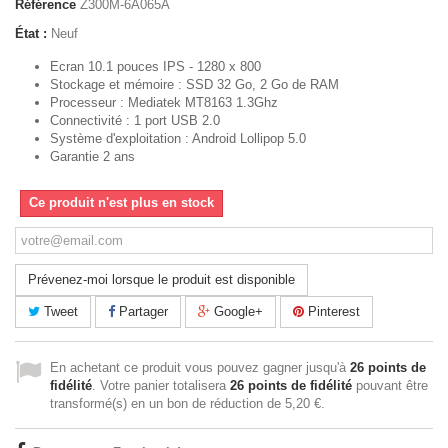
Référence
Z300M-6A065A
État :
Neuf
Ecran 10.1 pouces IPS - 1280 x 800
Stockage et mémoire : SSD 32 Go, 2 Go de RAM
Processeur : Mediatek MT8163 1.3Ghz
Connectivité : 1 port USB 2.0
Système d'exploitation : Android Lollipop 5.0
Garantie 2 ans
Ce produit n'est plus en stock
Prévenez-moi lorsque le produit est disponible
Tweet
Partager
Google+
Pinterest
En achetant ce produit vous pouvez gagner jusqu'à
26
points de
fidélité
. Votre panier totalisera
26
points de fidélité
pouvant être
transformé(s) en un bon de réduction de
5,20 €
.