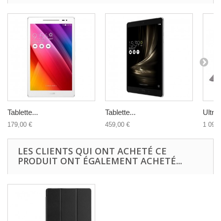
Tablette...
Tablette...
Ultra
179,00 €
459,00 €
1 099,
LES CLIENTS QUI ONT ACHETÉ CE
PRODUIT ONT ÉGALEMENT ACHETÉ...