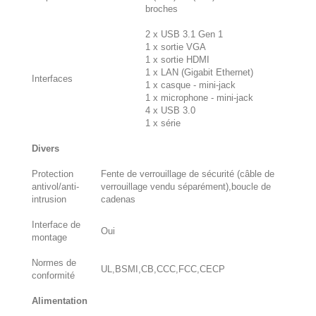
broches
2 x USB 3.1 Gen 1
1 x sortie VGA
1 x sortie HDMI
1 x LAN (Gigabit Ethernet)
Interfaces
1 x casque - mini-jack
1 x microphone - mini-jack
4 x USB 3.0
1 x série
Divers
Protection
Fente de verrouillage de sécurité (câble de
antivol/anti-
verrouillage vendu séparément),boucle de
intrusion
cadenas
Interface de
Oui
montage
Normes de
UL,BSMI,CB,CCC,FCC,CECP
conformité
Alimentation