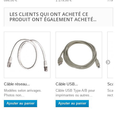
899,00 €
1 279,00 €
779,0
LES CLIENTS QUI ONT ACHETÉ CE
PRODUIT ONT ÉGALEMENT ACHETÉ...
Câble réseau...
Câble USB...
Scann
Modèles selon arrivages.
Câble USB Type A/B pour
Scanne
Photos non...
imprimantes ou autres...
recto-
Ajouter au panier
Ajouter au panier