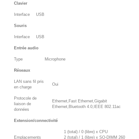
Clavier
Interface
USB
Souris
Interface
USB
Entrée audio
Type
Microphone
Réseaux
LAN sans fil pris
Oui
en charge
Protocole de
Ethernet,Fast Ethernet,Gigabit
liaison de
Ethernet,Bluetooth 4.0,IEEE 802.11ac
données
Extension/connectivité
1 (total) / 0 (libre) x CPU
Emplacements
2 (total) / 1 (libre) x SO-DIMM 260