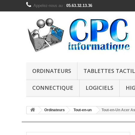
Appelez-nous au :
05.63.32.13.36
ORDINATEURS
TABLETTES TACTIL
CONNECTIQUE
LOGICIELS
HI
Ordinateurs
Tout-en-un
Tout-en-Un Acer A