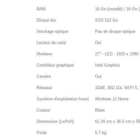
RAM
16 Go (installé) / 16 
Disque dur
SSD 512 Go
Stockage optique
Pas de disque optique
Lecteur de carte
Oui
Moniteur
27" - LED - 1920 x 1080 
Contrôleur graphique
Intel Graphics
Caméra
Oui
Réseaux
1GbE, 802.11a, Wi-Fi 5, 
Système d'exploitation fourni
Windows 11 Home
Couleur
Blanc
Dimensions (LxPxH)
61.34 cm x 36.5 cm x 5
Poids
5.7 kg