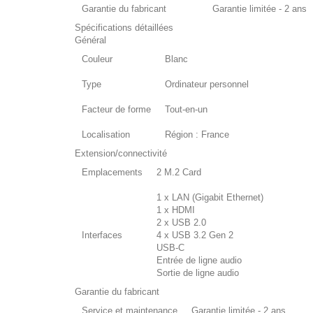
Garantie du fabricant
Garantie limitée - 2 ans
Spécifications détaillées
Général
Couleur
Blanc
Type
Ordinateur personnel
Facteur de forme
Tout-en-un
Localisation
Région : France
Extension/connectivité
Emplacements
2 M.2 Card
1 x LAN (Gigabit Ethernet)
1 x HDMI
2 x USB 2.0
Interfaces
4 x USB 3.2 Gen 2
USB-C
Entrée de ligne audio
Sortie de ligne audio
Garantie du fabricant
Service et maintenance
Garantie limitée - 2 ans