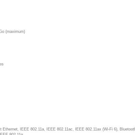
6 Go (maximum)
es
it Ethernet, IEEE 802.11a, IEEE 802.11ac, IEEE 802.11ax (Wi-Fi 6), Bluetoot
IEEE 802.11g