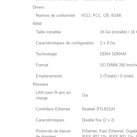
Divers
Normes de conformité
VCCI, FCC, CB, BSMI
RAM
Taille installée
16 Go (installé) / 1
Caractéristiques de configuration
2 x 8 Go
Technologie
DDR4 SDRAM
Format
SO DIMM 260 broch
Emplacements
2 (Totale) / 0 (vide)
Réseaux
LAN sans fil pris en
Oui
charge
Contrôleur Ethernet
Realtek RTL8111H
Caractéristiques
Double flux (2 x 2)
Protocole de liaison
Ethernet, Fast Ethernet, Gigab
de données
IEEE 802.11b, IEEE 802.11n, 