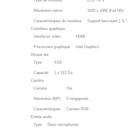
Type de moniteur
LED - IPS
Résolution native
1920 x 1080 (Full HD)
Caractéristiques du moniteur
Support basculant (- 5 °-
Contrôleur graphique
Interfaces vidéo
HDMI
Processeur graphique
Intel Graphics
Disque dur
Type
SSD
Capacité
1 x 512 Go
Caméra
Caméra
Oui
Résolution (MP)
5 mégapixels
Caractéristiques
Caméra RGB
Entrée audio
Type
Deux microphones