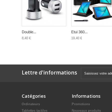
Double...
Etui 360...
8,40 €
19,40 €
Lettre d'informations
Catégories
Informations
Ordinateurs
Promotions
Tablettes tactiles
Nouveaux produits