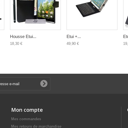
Housse Etui...
Etui +...
Etu
18,30 €
49,90 €
19
Mon compte
Mes commandes
Mes retours de marchandise