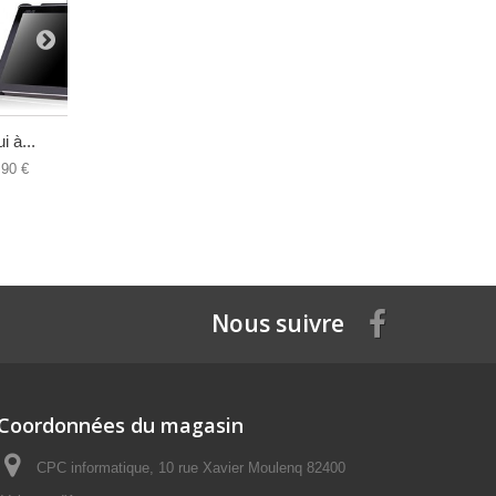
i à...
Haut-Parleu...
Batterie...
,90 €
36,60 €
39,90 €
Nous suivre
Coordonnées du magasin
CPC informatique, 10 rue Xavier Moulenq 82400