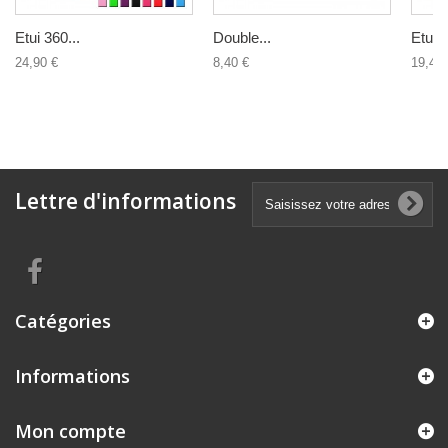
Etui 360...
Double...
Etui 3
24,90 €
8,40 €
19,40 
Lettre d'informations
Catégories
Informations
Mon compte