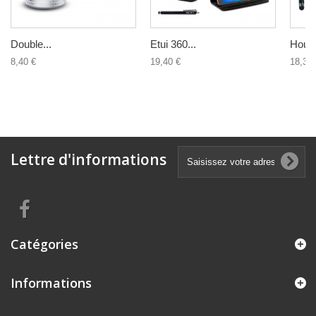
Double...
Etui 360...
Houss
8,40 €
19,40 €
18,30 
Lettre d'informations
Catégories
Informations