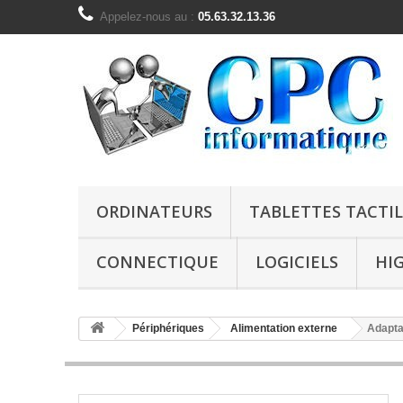
Appelez-nous au :
05.63.32.13.36
ORDINATEURS
TABLETTES TACTIL
CONNECTIQUE
LOGICIELS
HI
Périphériques
Alimentation externe
Adapta