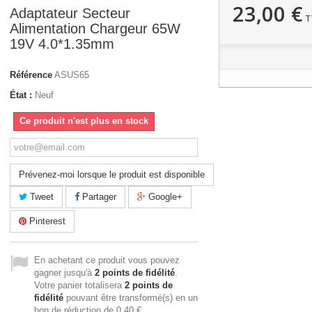
23,00 €
Adaptateur Secteur
T
Alimentation Chargeur 65W
19V 4.0*1.35mm
Référence
ASUS65
État :
Neuf
Ce produit n'est plus en stock
Prévenez-moi lorsque le produit est disponible
Tweet
Partager
Google+
Pinterest
En achetant ce produit vous pouvez
gagner jusqu'à
2
points de fidélité
.
Votre panier totalisera
2
points de
fidélité
pouvant être transformé(s) en un
bon de réduction de
0,40 €
.