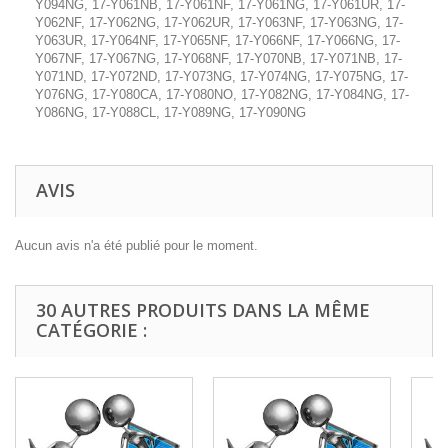
Y094NG, 17-Y061NB, 17-Y061NF, 17-Y061NG, 17-Y061UR, 17-
Y062NF, 17-Y062NG, 17-Y062UR, 17-Y063NF, 17-Y063NG, 17-
Y063UR, 17-Y064NF, 17-Y065NF, 17-Y066NF, 17-Y066NG, 17-
Y067NF, 17-Y067NG, 17-Y068NF, 17-Y070NB, 17-Y071NB, 17-
Y071ND, 17-Y072ND, 17-Y073NG, 17-Y074NG, 17-Y075NG, 17-
Y076NG, 17-Y080CA, 17-Y080NO, 17-Y082NG, 17-Y084NG, 17-
Y086NG, 17-Y088CL, 17-Y089NG, 17-Y090NG
AVIS
Aucun avis n'a été publié pour le moment.
30 AUTRES PRODUITS DANS LA MÊME
CATÉGORIE :