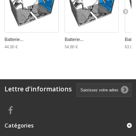
Batterie...
Batterie...
Batter
44,00 €
54,80 €
63,00 
Lettre d'informations
Catégories