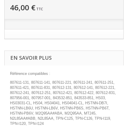
46,00 €
TTC
EN SAVOIR PLUS
Référence compatibles :
807611-131, 807611-141, 807611-221, 807611-241, 807611-251,
807611-421, 807611-831, 807612-131, 807612-141, 807612-221,
807612-241, 807612-251, 807612-421, 807612-422, 807612-831,
807956-001, 807957-001, 843532-851, 843533-851, HS03,
HS03031-CL, HS04, HS04041, HS04041-CL, HSTNN-DB7I,
HSTNN-LB6U, HSTNN-LB6V, HSTNN-PB6S, HSTNN-PB6T,
HSTNN-PB6V, M2Q95AA#ABA, M2Q95AA, MT245,
N2L85AA#ABB, N2L85AA, TPN-C125, TPN-C126, TPN-I119,
TPN-I120, TPN-I124