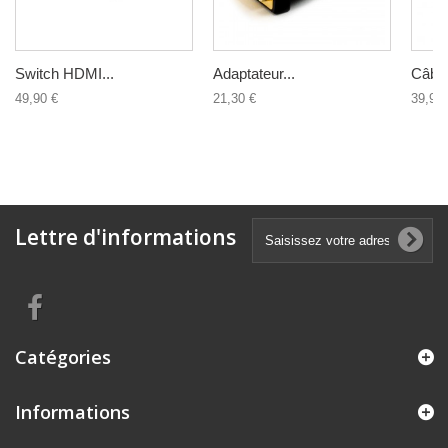
Switch HDMI...
Adaptateur...
Câble
49,90 €
21,30 €
39,90 
Lettre d'informations
Catégories
Informations