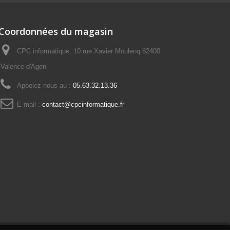
Coordonnées du magasin
CPC informatique, 10 rue Xavier Moulenq 82400
Valence d'Agen
Appelez-nous au :
05.63.32.13.36
E-mail :
contact@cpcinformatique.fr