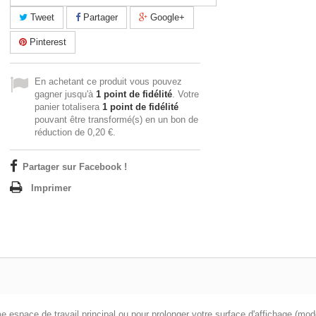
Tweet
Partager
Google+
Pinterest
En achetant ce produit vous pouvez
gagner jusqu'à
1
point de fidélité
. Votre
panier totalisera
1
point de fidélité
pouvant être transformé(s) en un bon de
réduction de
0,20 €
.
Partager sur Facebook !
Imprimer
 espace de travail principal ou pour prolonger votre surface d'affichage (mo