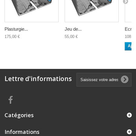
Plasturgie...
Jeu de...
Ecran
175,00 €
55,00 €
108,0
Ajou
Lettre d'informations
Catégories
Informations