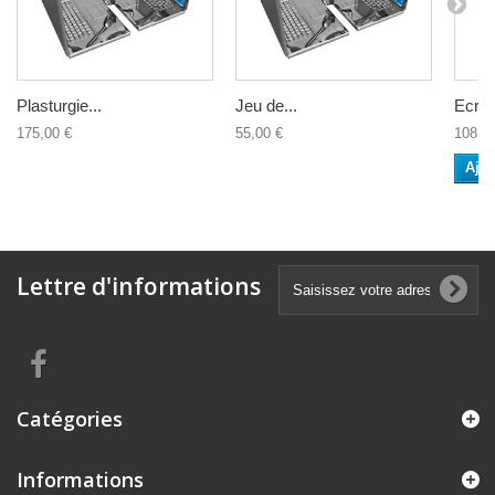
Plasturgie...
Jeu de...
Ecran
175,00 €
55,00 €
108,0
Ajou
Lettre d'informations
Catégories
Informations