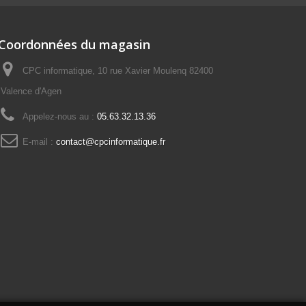
Coordonnées du magasin
CPC informatique, 10 rue Xavier Moulenq 82400
Valence d'Agen
Appelez-nous au :
05.63.32.13.36
E-mail :
contact@cpcinformatique.fr