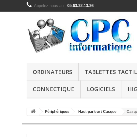
Appelez-nous au :
05.63.32.13.36
ORDINATEURS
TABLETTES TACTIL
CONNECTIQUE
LOGICIELS
HI
Périphériques
Haut-parleur / Casque
Casqu