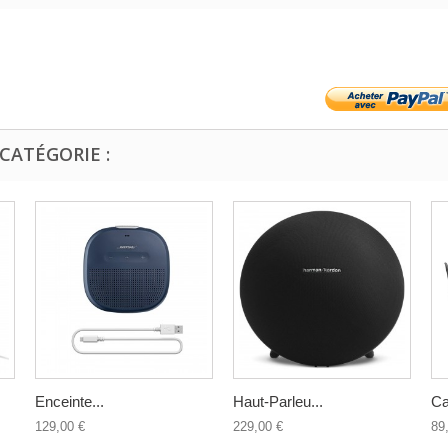
CATÉGORIE :
Enceinte...
Haut-Parleu...
Ca
129,00 €
229,00 €
89