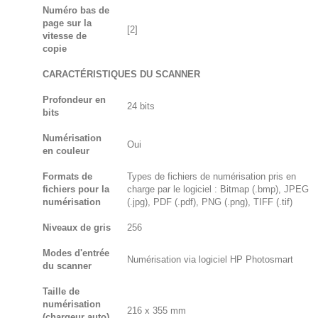
Numéro bas de
page sur la
[2]
vitesse de
copie
CARACTÉRISTIQUES DU SCANNER
Profondeur en
24 bits
bits
Numérisation
Oui
en couleur
Formats de
Types de fichiers de numérisation pris en
fichiers pour la
charge par le logiciel : Bitmap (.bmp), JPEG
numérisation
(.jpg), PDF (.pdf), PNG (.png), TIFF (.tif)
Niveaux de gris
256
Modes d'entrée
Numérisation via logiciel HP Photosmart
du scanner
Taille de
numérisation
216 x 355 mm
(chargeur auto)