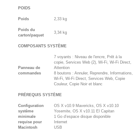
POIDS
Poids
2,33 kg
Poids du
3,34 kg
carton/paquet
COMPOSANTS SYSTÈME
7 voyants : Niveau de l'encre, Prêt à la
copie, Services Web (2), Wi-Fi, Wi-Fi Direct,
Panneau de
Attention
commandes
8 boutons : Annuler, Reprendre, Informations,
Wi-Fi, Wi-Fi Direct, Services Web, Copie
Couleur, Copie Noir et blanc
PRÉREQUIS SYSTÈME
Configuration
OS X v10.9 Mavericks, OS X v10.10
système
Yosemite, OS X v10.11 El Capitan
minimale
1 Go d’espace disque disponible
requise pour
Internet
Macintosh
USB