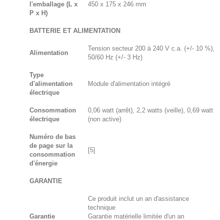
l'emballage (L x
450 x 175 x 246 mm
P x H)
BATTERIE ET ALIMENTATION
Tension secteur 200 à 240 V c.a. (+/- 10 %),
Alimentation
50/60 Hz (+/- 3 Hz)
Type
d'alimentation
Module d'alimentation intégré
électrique
Consommation
0,06 watt (arrêt), 2,2 watts (veille), 0,69 watt
électrique
(non active)
Numéro de bas
de page sur la
[5]
consommation
d'énergie
GARANTIE
Ce produit inclut un an d'assistance
technique
Garantie
Garantie matérielle limitée d'un an