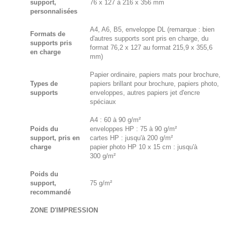
support,
76 x 127 à 216 x 356 mm
personnalisées
A4, A6, B5, enveloppe DL (remarque : bien
Formats de
d'autres supports sont pris en charge, du
supports pris
format 76,2 x 127 au format 215,9 x 355,6
en charge
mm)
Papier ordinaire, papiers mats pour brochure,
Types de
papiers brillant pour brochure, papiers photo,
supports
enveloppes, autres papiers jet d'encre
spéciaux
A4 : 60 à 90 g/m²
Poids du
enveloppes HP : 75 à 90 g/m²
support, pris en
cartes HP : jusqu'à 200 g/m²
charge
papier photo HP 10 x 15 cm : jusqu'à
300 g/m²
Poids du
support,
75 g/m²
recommandé
ZONE D'IMPRESSION