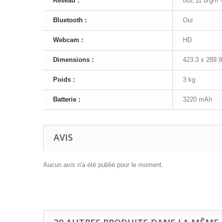
Réseau :
802.11 b/g/n 
Bluetooth :
Oui
Webcam :
HD
Dimensions :
423.3 x 289.
Poids :
3 kg
Batterie :
3220 mAh
AVIS
Aucun avis n'a été publié pour le moment.