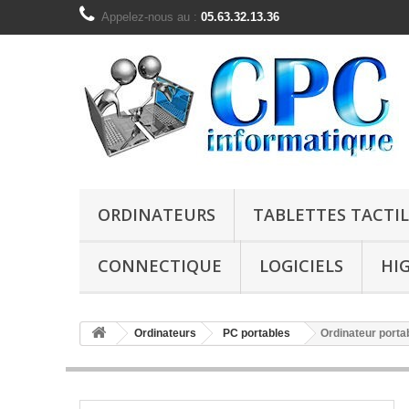
Appelez-nous au :
05.63.32.13.36
ORDINATEURS
TABLETTES TACTIL
CONNECTIQUE
LOGICIELS
HI
Ordinateurs
PC portables
Ordinateur porta