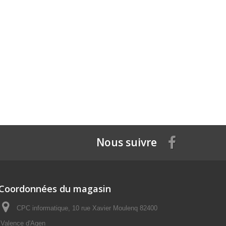
Nous suivre
Coordonnées du magasin
CPC informatique, 10 rue Xavier Moulenq 82400
Valence d'Agen