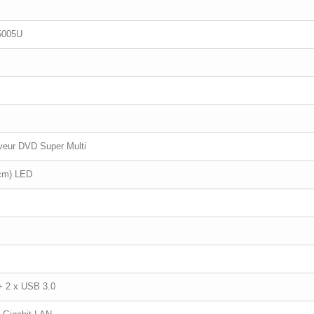
 5005U
aveur DVD Super Multi
 cm) LED
+ 2 x USB 3.0