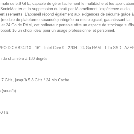
male de 5,8 GHz, capable de gérer facilement le multitâche et les applicatio
SonicMaster et la suppression du bruit par IA améliorent l'expérience audio,
ivertissements. L'appareil répond également aux exigences de sécurité grâce à
(module de plateforme sécurisée) intégrée au micrologiciel, garantissant la
et 24 Go de RAM, cet ordinateur portable offre un espace de stockage suffis
obook 16 un choix idéal pour un usage professionnel et personnel.
O-DICMB2421X - 16" - Intel Core 9 - 270H - 24 Go RAM - 1 To SSD - AZ
on de charnière à 180 degrés
/ 2.7 GHz, jusqu'à 5.8 GHz / 24 Mo Cache
 (soudé))
60 Hz