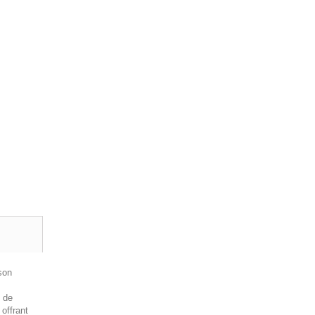
son
e de
 offrant