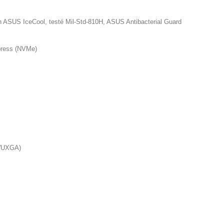
 ASUS IceCool, testé Mil-Std-810H, ASUS Antibacterial Guard
press (NVMe)
(WUXGA)