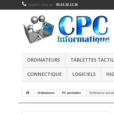
Appelez-nous au :
05.63.32.13.36
ORDINATEURS
TABLETTES TACTIL
CONNECTIQUE
LOGICIELS
HI
Ordinateurs
PC portables
Ordinateur por