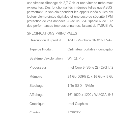
une vitesse d'horloge de 2,7 GHz et une vitesse turbo maxi
exigeantes. Des fonctionnalités intégrées telles que ASUS 
permettant un son clair pendant les appels vidéo ou les d
lecteur d'empreintes digitales et une puce de sécurité TPM 
protection de vos données. Avec un SSD spacieux de 1 To 
des performances impressionnantes, faisant de l'ASUS Viv
SPECIFICATIONS PRINCIPALES
Description du produit
ASUS Vivobook 16 X1605VA-PR
Type de Produit
Ordinateur portable - concepti
Système d'exploitation
Win 11 Pro
Processeur
Intel Core 9 (Série 2) - 270H 
Mémoire
24 Go DDR5 (1 x 16 Go + 8 Go
Stockage
1 To SSD - NVMe
Affichage
16" 1920 x 1200 / WUXGA @ 
Graphique
Intel Graphics
Clavier
AZERTY