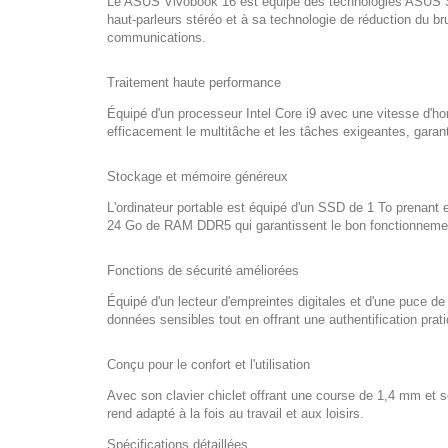
Le ASUS Vivobook 16 est équipé des technologies ASUS So
haut-parleurs stéréo et à sa technologie de réduction du bruit
communications.
Traitement haute performance
Équipé d'un processeur Intel Core i9 avec une vitesse d'ho
efficacement le multitâche et les tâches exigeantes, garan
Stockage et mémoire généreux
L'ordinateur portable est équipé d'un SSD de 1 To prenant 
24 Go de RAM DDR5 qui garantissent le bon fonctionnement 
Fonctions de sécurité améliorées
Équipé d'un lecteur d'empreintes digitales et d'une puce de
données sensibles tout en offrant une authentification prat
Conçu pour le confort et l'utilisation
Avec son clavier chiclet offrant une course de 1,4 mm et so
rend adapté à la fois au travail et aux loisirs.
Spécifications détaillées