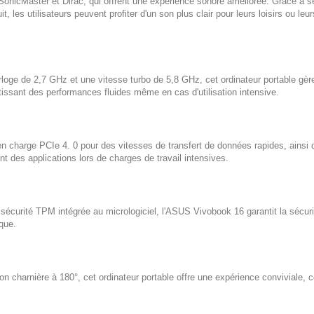
nicMaster et Dirac, qui offrent une expérience sonore améliorée. Grâce à s
, les utilisateurs peuvent profiter d'un son plus clair pour leurs loisirs ou leur
rloge de 2,7 GHz et une vitesse turbo de 5,8 GHz, cet ordinateur portable gèr
tissant des performances fluides même en cas d'utilisation intensive.
en charge PCIe 4. 0 pour des vitesses de transfert de données rapides, ainsi 
des applications lors de charges de travail intensives.
 sécurité TPM intégrée au micrologiciel, l'ASUS Vivobook 16 garantit la sécur
ique.
n charnière à 180°, cet ordinateur portable offre une expérience conviviale, c