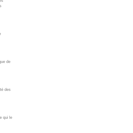
es
s
e
que de
ité des
e qui le