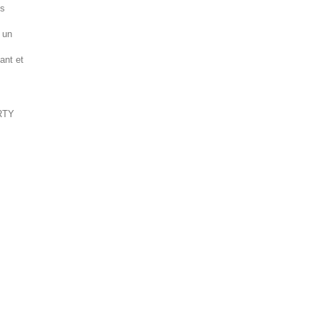
ns
 un
ant et
ERTY