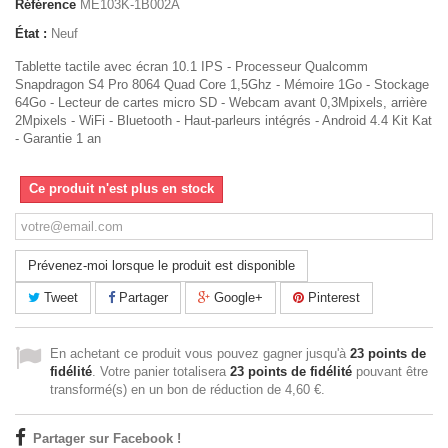
Référence
ME103K-1B002A
État :
Neuf
Tablette tactile avec écran 10.1 IPS - Processeur Qualcomm
Snapdragon S4 Pro 8064 Quad Core 1,5Ghz - Mémoire 1Go - Stockage
64Go - Lecteur de cartes micro SD - Webcam avant 0,3Mpixels, arrière
2Mpixels - WiFi - Bluetooth - Haut-parleurs intégrés - Android 4.4 Kit Kat
- Garantie 1 an
Ce produit n'est plus en stock
Prévenez-moi lorsque le produit est disponible
Tweet
Partager
Google+
Pinterest
En achetant ce produit vous pouvez gagner jusqu'à
23
points de
fidélité
. Votre panier totalisera
23
points de fidélité
pouvant être
transformé(s) en un bon de réduction de
4,60 €
.
Partager sur Facebook !