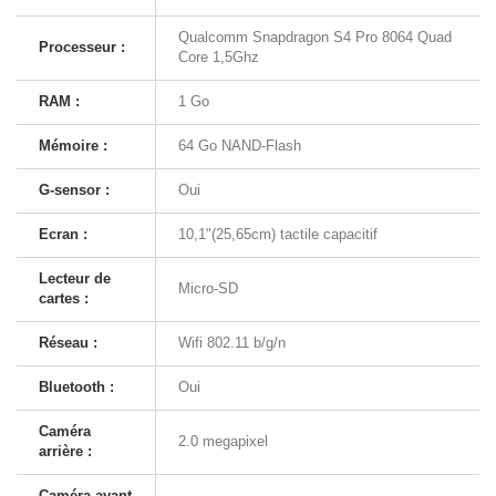
Qualcomm Snapdragon S4 Pro 8064 Quad
Processeur :
Core 1,5Ghz
RAM :
1 Go
Mémoire :
64 Go NAND-Flash
G-sensor :
Oui
Ecran :
10,1"(25,65cm) tactile capacitif
Lecteur de
Micro-SD
cartes :
Réseau :
Wifi 802.11 b/g/n
Bluetooth :
Oui
Caméra
2.0 megapixel
arrière :
Caméra avant