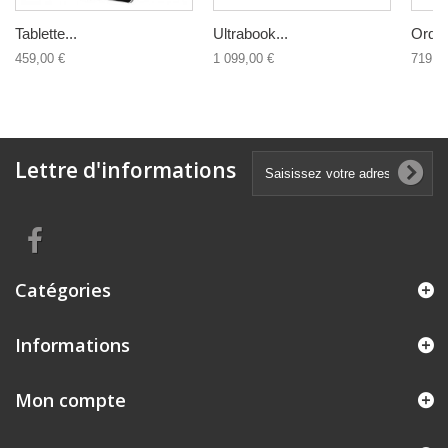
Tablette...
Ultrabook...
Ordina
459,00 €
1 099,00 €
719,0
Lettre d'informations
Catégories
Informations
Mon compte