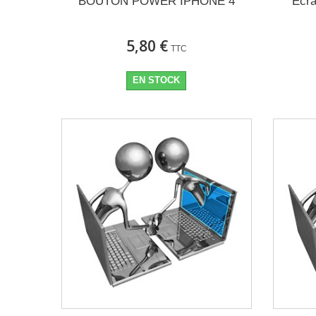
BOUTON POWER IPHONE 4
Ecra
5,80 €
TTC
EN STOCK