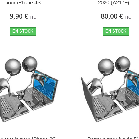
pour iPhone 4S
2020 (A217F)...
9,90 €
80,00 €
TTC
TTC
EN STOCK
EN STOCK