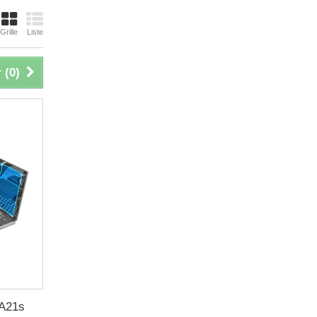
Grille
Liste
 (
0
)
 A21s