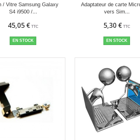
n / Vitre Samsung Galaxy
Adaptateur de carte Mic
S4 i9500 /...
vers Sim...
45,05 €
5,30 €
TTC
TTC
EN STOCK
EN STOCK