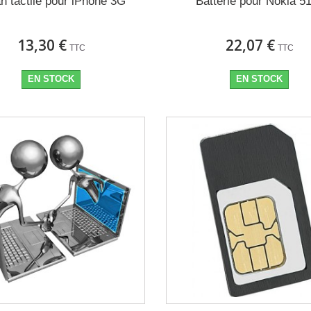
n tactile pour iPhone 3G
Batterie pour Nokia 5
13,30 €
22,07 €
TTC
TTC
EN STOCK
EN STOCK