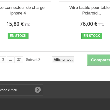
e connecteur de charge
Vitre tactile pour table
iphone 4
Polaroïd...
15,80 €
76,00 €
TTC
TTC
EN STOCK
EN STOCK
3
...
27
Suivant
Afficher tout
Comparer