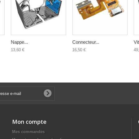
Nappe...
Connecteur...
Vit
13,60 €
16,50 €
49
Mon compte
Mes commandes