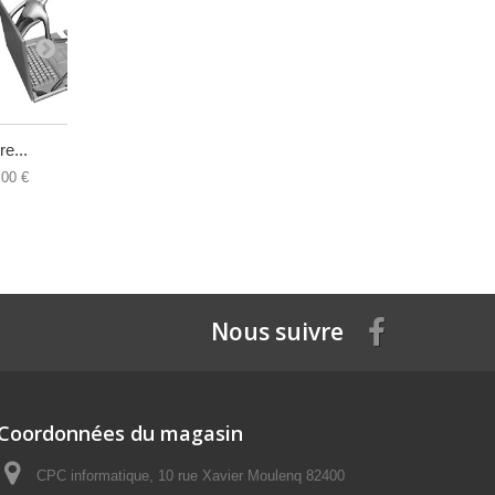
re...
Batterie...
Connecteur
,00 €
19,00 €
12,00 €
Nous suivre
Coordonnées du magasin
CPC informatique, 10 rue Xavier Moulenq 82400