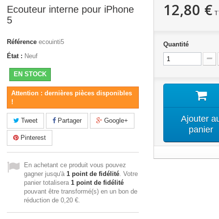
12,80 €
Ecouteur interne pour iPhone
T
5
Référence
ecouinti5
Quantité
État :
Neuf
EN STOCK
Attention : dernières pièces disponibles
!
Ajouter a
Tweet
Partager
Google+
panier
Pinterest
En achetant ce produit vous pouvez
gagner jusqu'à
1
point de fidélité
. Votre
panier totalisera
1
point de fidélité
pouvant être transformé(s) en un bon de
réduction de
0,20 €
.