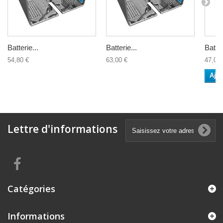
Batterie...
Batterie...
Batter
54,80 €
63,00 €
47,00 
Ajou
Lettre d'informations
Catégories
Informations