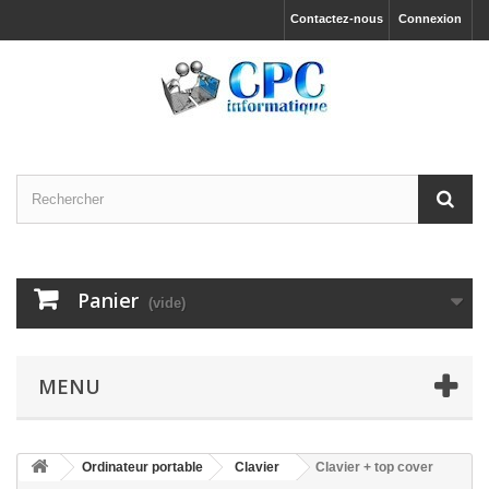
Contactez-nous
Connexion
Panier
(vide)
MENU
Ordinateur portable
Clavier
Clavier + top cover