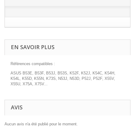
EN SAVOIR PLUS
Références compatibles :
ASUS B53E, B53F, B53J, B53S, K52F, K52J, K54C, K54H,
K54L, K55D, K55N, K73S, N53J, N53D, P52J, P52F, X55V,
X55U, X75A, X75V...
AVIS
Aucun avis n'a été publié pour le moment.