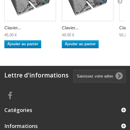
Clavier...
Clavier...
Clavie
45,00 €
49,00 €
50,20 
Ajouter au panier
Ajouter au panier
Lettre d'informations
Catégories
Informations