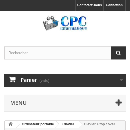
Contactez-nous
Connexion
Panier
(vide)
MENU
Ordinateur portable
Clavier
Clavier + top cover