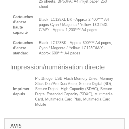
25 sheets, BP60PA: A4 inkjet paper, 250
sheet
Cartouches
Black: LC129XL BK - Approx 2,400**** A4
d’encre
pages Cyan / Magenta / Yellow: LC125XL
haute
C/M/Y - Approx 1,200**** A4 pages
capacité
Cartouches
Black: LC123BK - Approx 600**** A4 pages,
d’encre
Cyan / Magenta / Yellow: LC123C/M/Y -
standard
Approx 600**** A4 pages
Impression/numérisation directe
PictBridge, USB Flash Memory Drive, Memory
Stick Duo/Pro Duo/Micro, Secure Digital (SD),
Imprimer
Secure Digital, High Capacity (SDHC), Secure
depuis
Digital Extended Capacity (SDXC), Multimedia
Card, Multimedia Card Plus, Multimedia Card
Mobile
AVIS