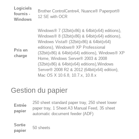
Logiciels
Brother ControlCentre4, Nuance® Paperport®
fournis -
12 SE with OCR
Windows
Windows® 7 (32bit(x86) & 64bit(x64) editions),
Windows® 8 (32bit(x86) & 64bit(x64) editions),
Windows Vista® (32bit(x86) & 64bit(x64)
editions), Windows® XP Professional
Pris en
(32bit(x86) & 64bit(x64) editions), Windows® XP
charge
Home, Windows Server® 2003 & 2008
(32bit(x86) & 64bit(x64) editions),Windows
Server® 2008 R2 & 2012 (64bit(x64) edition),
Mac OS X 10.6.8, 10.7.x, 10.8.x
Gestion du papier
250 sheet standard paper tray, 250 sheet lower
Entrée
paper tray, 1 Sheet A3 Manual Feed, 35 sheet
papier
automatic document feeder (ADF)
Sortie
50 sheets
papier