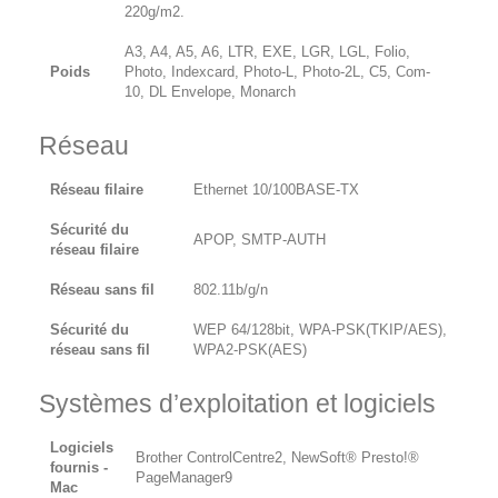
220g/m2.
A3, A4, A5, A6, LTR, EXE, LGR, LGL, Folio,
Poids
Photo, Indexcard, Photo-L, Photo-2L, C5, Com-
10, DL Envelope, Monarch
Réseau
Réseau filaire
Ethernet 10/100BASE-TX
Sécurité du
APOP, SMTP-AUTH
réseau filaire
Réseau sans fil
802.11b/g/n
Sécurité du
WEP 64/128bit, WPA-PSK(TKIP/AES),
réseau sans fil
WPA2-PSK(AES)
Systèmes d’exploitation et logiciels
Logiciels
Brother ControlCentre2, NewSoft® Presto!®
fournis -
PageManager9
Mac