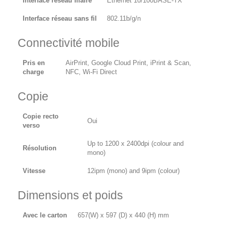
Interface réseau filaire
Ethernet 10/100BASE-TX
Interface réseau sans fil
802.11b/g/n
Connectivité mobile
Pris en
AirPrint, Google Cloud Print, iPrint & Scan,
charge
NFC, Wi-Fi Direct
Copie
Copie recto
Oui
verso
Up to 1200 x 2400dpi (colour and
Résolution
mono)
Vitesse
12ipm (mono) and 9ipm (colour)
Dimensions et poids
Avec le carton
657(W) x 597 (D) x 440 (H) mm