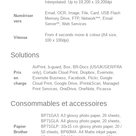
Interpolated: Up to 19,200 x 19,200dpi
Email, OCR, Image, File, Card, USB Flash
Numériser
Memory Drive, FTP, Network***, Email
vers
Server**, Web Services
From 4 seconds mono & colour (A4 size,
Vitesse
100 x 100dpi)
Solutions
AirPrint, b-guard, Box, BR-Docs (US/UK/GER/FRA
Pris
only), Cortado Cloud Print, Dropbox, Evernote,
en
Evernote Business, Facebook, Flickr, Google
charge
Cloud Print, Google Drive, iPrint&Scan, Managed
Print Services, OneDrive, OneNote, Picassa
Consommables et accessoires
BP71GA3: A3 glossy photo paper, 20 sheets,
BP71GLA: A4 glossy photo paper, 20 sheets,
Papier
BP71GLP: 10x15 cm glossy photo paper, 20 /
Brother
50 sheets, BP60MA: A4 Matte inkjet paper,