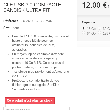
12,00 €
CLE USB 3.0 COMPACTE
T
SANDISK ULTRA FIT
Référence
SDCZ43-016G-GAM46
Capacité
État :
Neuf
16 Go
32 G
64 Go
128 
Une clé USB 3.0 ultra-petite, discrète et
haute vitesse idéale pour les
ordinateurs, consoles de jeux,
autoradios
Un moyen rapide et simple d'étendre
votre capacité de stockage en y
ajoutant 16 Go à 128 Go pour plus de
photos, vidéos, musiques ou jeux
Transférez plus rapidement qu'avec une
clé USB 2.0
Protégez la confidentialité de vos
fichiers grâce au logiciel SanDisk
SecureAccess fourni
Ce produit n'est plus en stock