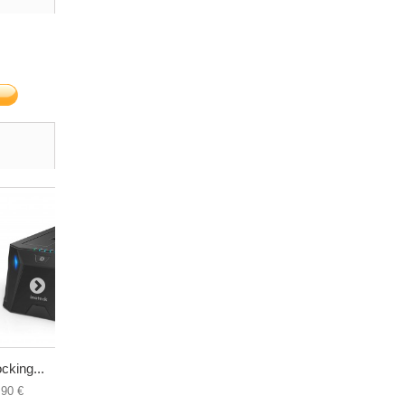
cking...
Boitier en...
Boitier...
,90 €
50,70 €
24,90 €