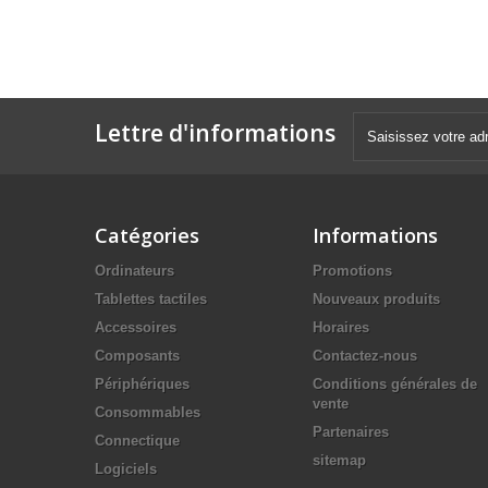
Lettre d'informations
Catégories
Informations
Ordinateurs
Promotions
Tablettes tactiles
Nouveaux produits
Accessoires
Horaires
Composants
Contactez-nous
Périphériques
Conditions générales de
vente
Consommables
Partenaires
Connectique
sitemap
Logiciels