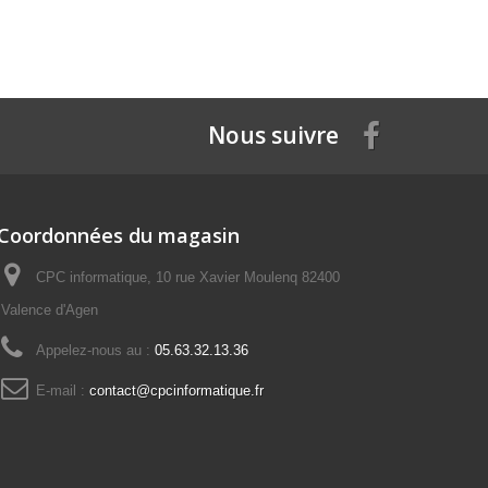
Nous suivre
Coordonnées du magasin
CPC informatique, 10 rue Xavier Moulenq 82400
Valence d'Agen
Appelez-nous au :
05.63.32.13.36
E-mail :
contact@cpcinformatique.fr