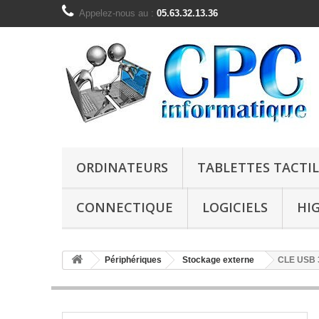
Appelez-nous au :
05.63.32.13.36
ORDINATEURS
TABLETTES TACTIL
CONNECTIQUE
LOGICIELS
HI
Périphériques
Stockage externe
CLE USB 