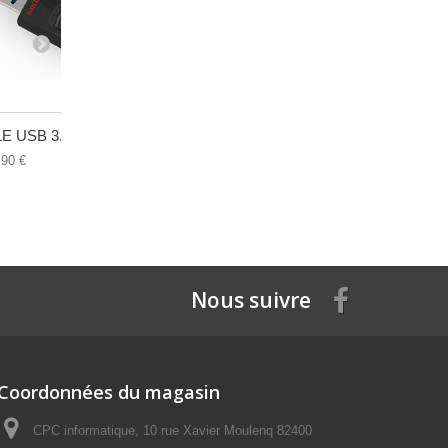
E USB 3.0...
Docking...
Boitier en..
,90 €
60,90 €
50,70 €
Nous suivre
Coordonnées du magasin
CPC informatique, 10 rue Xavier Moulenq 82400