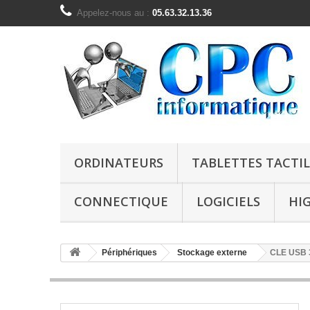
Appelez-nous au :
05.63.32.13.36
ORDINATEURS
TABLETTES TACTIL
CONNECTIQUE
LOGICIELS
HI
Périphériques
Stockage externe
CLE USB 3