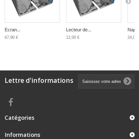
Ecran...
Lecteur de...
Nappe
67,90 €
12,00 €
24,00 
Lettre d'informations
Catégories
Informations