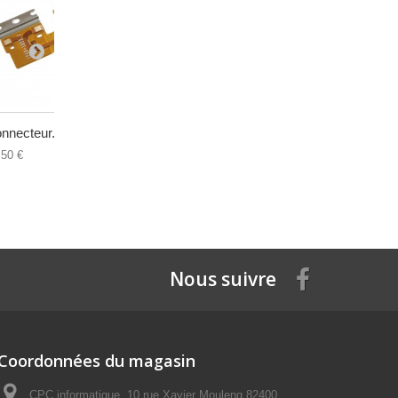
nnecteur...
Vitre...
Batterie...
,50 €
49,00 €
19,00 €
Nous suivre
Coordonnées du magasin
CPC informatique, 10 rue Xavier Moulenq 82400