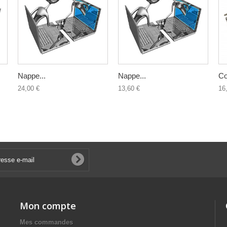
Nappe...
Nappe...
Co
24,00 €
13,60 €
16
Mon compte
Mes commandes