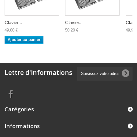
Clavier...
Clavier...
Clavie
49,00 €
50,20 €
49,90 
Ajouter au panier
Lettre d'informations
Catégories
Informations