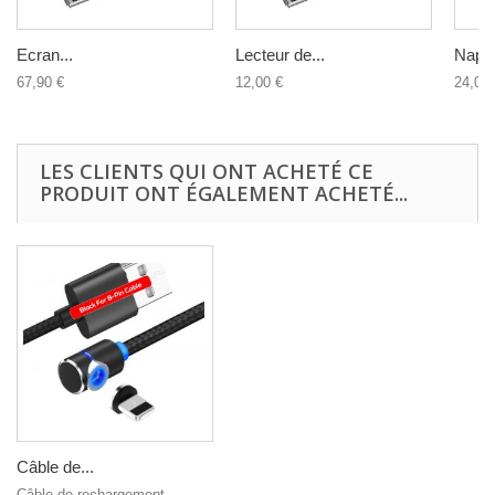
Ecran...
Lecteur de...
Nappe
67,90 €
12,00 €
24,00 
LES CLIENTS QUI ONT ACHETÉ CE
PRODUIT ONT ÉGALEMENT ACHETÉ...
Câble de...
Câble de rechargement