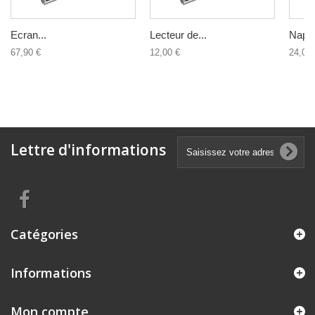
Ecran...
Lecteur de...
Nappe
67,90 €
12,00 €
24,00 
Lettre d'informations
Catégories
Informations
Mon compte