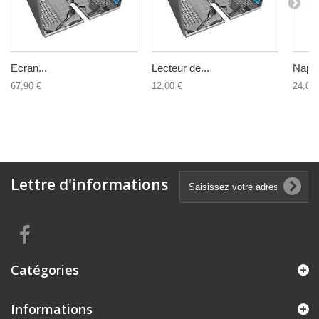
Ecran...
Lecteur de...
Nappe
67,90 €
12,00 €
24,00 
Lettre d'informations
Catégories
Informations