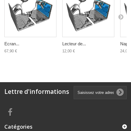
Ecran...
Lecteur de...
Nappe
67,90 €
12,00 €
24,00 
Lettre d'informations
Catégories