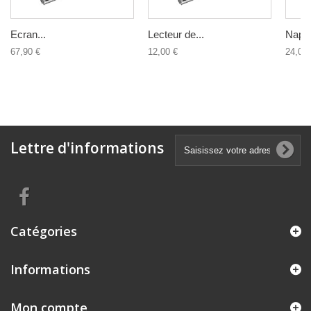
Ecran...
Lecteur de...
Nappe
67,90 €
12,00 €
24,00 
Lettre d'informations
Catégories
Informations
Mon compte