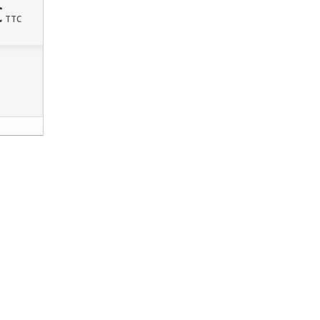
€
TTC