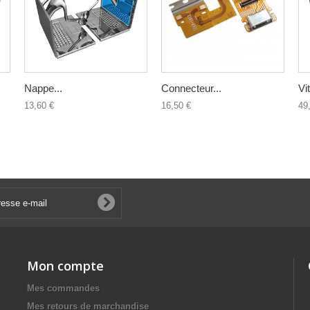
Nappe...
Connecteur...
Vit
13,60 €
16,50 €
49
Mon compte
Mes commandes
Mes retours de marchandise