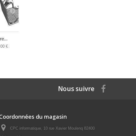
re...
Batterie...
Connecteur
,00 €
19,00 €
12,00 €
Nous suivre
Coordonnées du magasin
CPC informatique, 10 rue Xavier Moulenq 82400