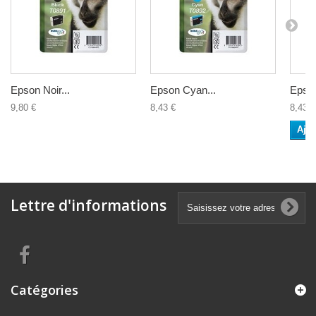
Epson Noir...
Epson Cyan...
Epson
9,80 €
8,43 €
8,43 €
Ajou
Lettre d'informations
Catégories